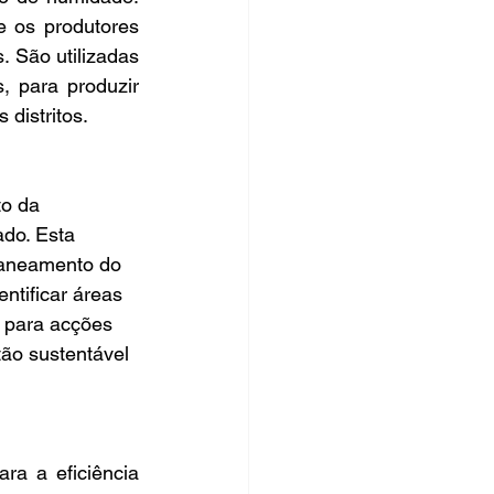
 os produtores 
. São utilizadas 
 para produzir 
 distritos.
o da 
ado. Esta 
laneamento do 
ntificar áreas 
 para acções 
tão sustentável 
ra a eficiência 