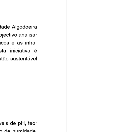
ade Algodoeira 
ctivo analisar 
icos e as infra-
 iniciativa é 
ão sustentável 
eis de pH, teor 
o de humidade. 