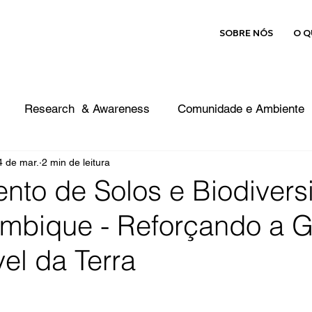
SOBRE NÓS
O Q
Research & Awareness
Comunidade e Ambiente
4 de mar.
2 min de leitura
to de Solos e Biodivers
bique - Reforçando a G
el da Terra