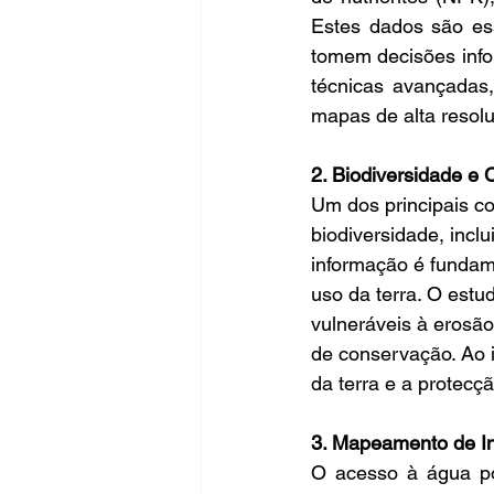
Estes dados são ess
tomem decisões inform
técnicas avançadas,
mapas de alta resoluç
2. Biodiversidade e
Um dos principais c
biodiversidade, inclu
informação é fundam
uso da terra. O estud
vulneráveis à erosã
de conservação. Ao i
da terra e a protecç
3. Mapeamento de In
O acesso à água pot