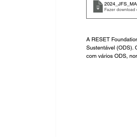
2024_JFS_M
Fazer download
A RESET Foundation
Sustentável (ODS). 
com vários ODS, n