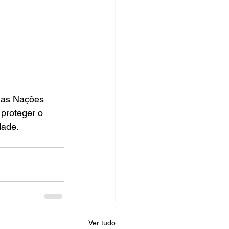
las Nações 
proteger o 
dade.
Ver tudo