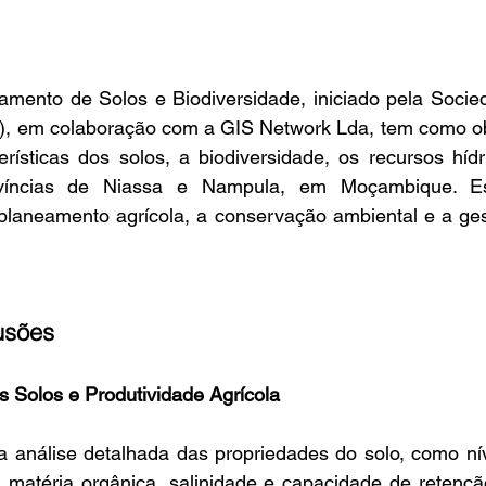
mento de Solos e Biodiversidade, iniciado pela Socied
, em colaboração com a GIS Network Lda, tem como obje
rísticas dos solos, a biodiversidade, os recursos hídr
ovíncias de Niassa e Nampula, em Moçambique. Esta
planeamento agrícola, a conservação ambiental e a gest
usões 
s Solos e Produtividade Agrícola
a análise detalhada das propriedades do solo, como nív
, matéria orgânica, salinidade e capacidade de retençã