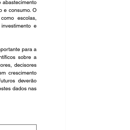
e abastecimento 
o e consumo. O 
 como escolas, 
investimento e 
ortante para a 
íficos sobre a 
ores, decisores 
em crescimento 
uturos deverão 
stes dados nas 